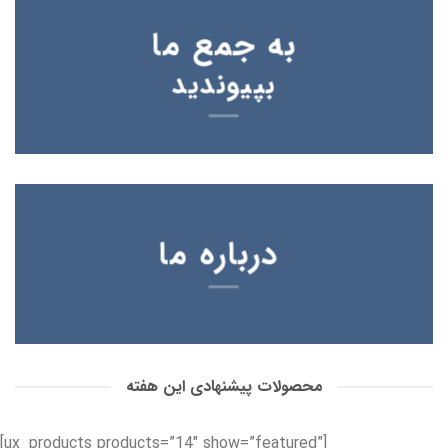
به جمع ما
بپیوندید
درباره ما
محصولات پیشنهادی این هفته
[ux_products products=”14″ show=”featured”]